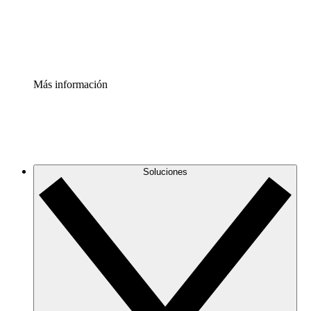
Estandariza y mejora el control de la documentación de p
Enterprise Shield
Añade una capa de seguridad reforzada y control detallad
Más información
Soluciones