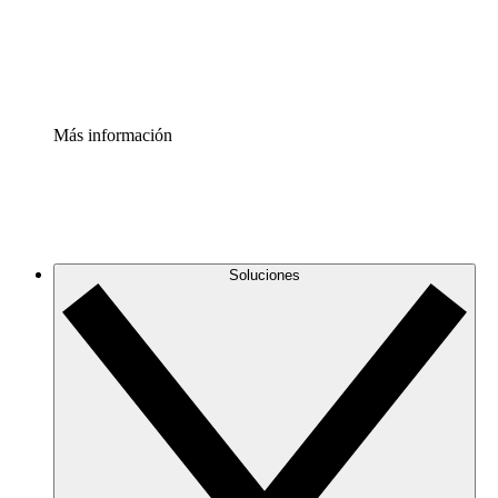
Estandariza y mejora el control de la documentación de p
Enterprise Shield
Añade una capa de seguridad reforzada y control detallad
Más información
Soluciones