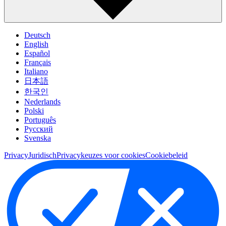
Deutsch
English
Español
Français
Italiano
日本語
한국인
Nederlands
Polski
Português
Pусский
Svenska
Privacy
Juridisch
Privacykeuzes voor cookies
Cookiebeleid