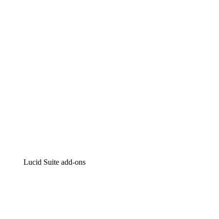
Intelligente diagrammen
Lucidspark
Online whiteboard
airfocus
Product management en roadmapping
Lucid Suite add-ons
Cloud versneller
Begrijp en plan toekomstige veranderingen aan je cloud
infrastructuur beter