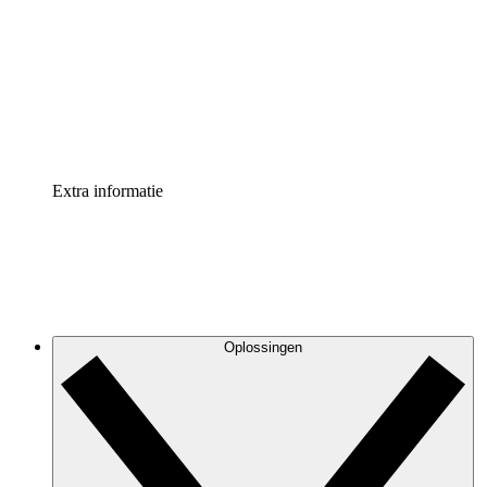
Processversneller
Standaardiseer en verbeter de beheer van
procesdocumentatie
Enterprise shield
Voeg een extra laag versterkte beveiliging en controle
toe
Extra informatie
Oplossingen