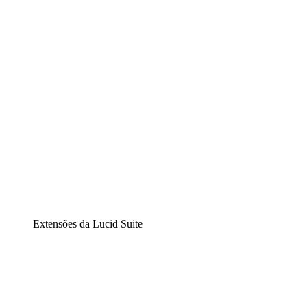
Diagramação inteligente
Lucidspark
Lousa interativa virtual
airfocus
Gestão de produtos e roadmaps
Extensões da Lucid Suite
Extensão Nuvem
Entenda e planeje melhor as mudanças futuras em sua inf
Extensão Processos