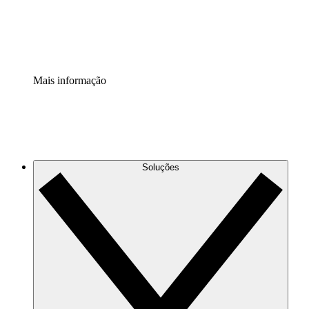
Padronize e melhore a governança da documentação de p
Extensão de segurança
Adicione uma camada de segurança reforçada e controle g
Mais informação
Soluções