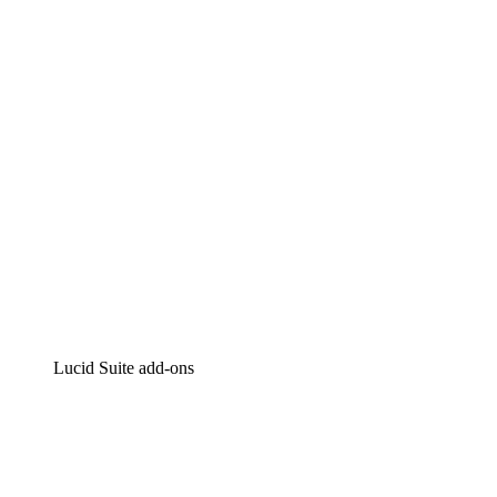
Intelligente diagrammen
Lucidspark
Online whiteboard
airfocus
Product management en roadmapping
Lucid Suite add-ons
Cloud versneller
Begrijp en plan toekomstige veranderingen aan je cloud
infrastructuur beter