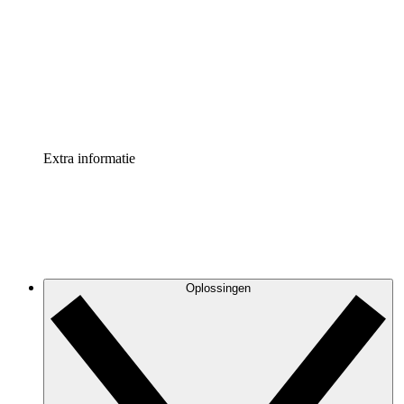
Processversneller
Standaardiseer en verbeter de beheer van
procesdocumentatie
Enterprise shield
Voeg een extra laag versterkte beveiliging en controle
toe
Extra informatie
Oplossingen