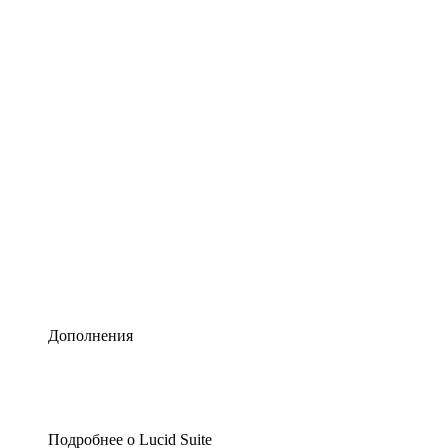
Умная схематизация
Lucidspark
Виртуальная доска для лучших идей
airfocus
Управление продуктами и дорожные карты
Дополнения
Подробнее о Lucid Suite