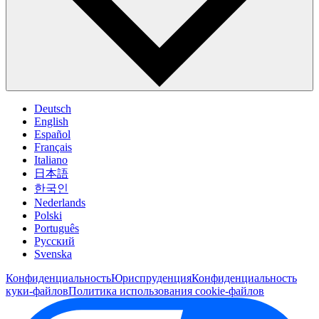
Deutsch
English
Español
Français
Italiano
日本語
한국인
Nederlands
Polski
Português
Pусский
Svenska
Конфиденциальность
Юриспруденция
Конфиденциальность
куки-файлов
Политика использования cookie-файлов