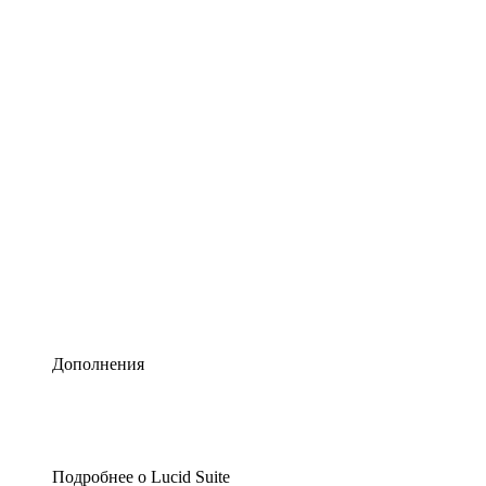
Умная схематизация
Lucidspark
Виртуальная доска для лучших идей
airfocus
Управление продуктами и дорожные карты
Дополнения
Подробнее о Lucid Suite