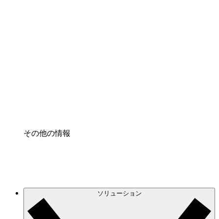
クラウドインフラに対する将来の変更をより良く
理解し、計画を立てましょう。
プロセスアクセル
プロセス文書化のガバナンスを標準化し、改善す
る。
Enterprise Shield
強化されたセキュリティと詳細な制御を追加す
る。
その他の情報
ソリューション