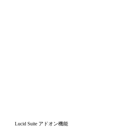
Lucidchart
複雑な内容をチームで分かりやすく理解できるイ
ンテリジェントな作図ソリューション
Lucidspark
チームが最高のアイデアを出し合い、行動につな
げられるバーチャルホワイトボード
airfocus
プロダクト管理・ロードマップツール
Lucid Suite アドオン機能
クラウドアクセル