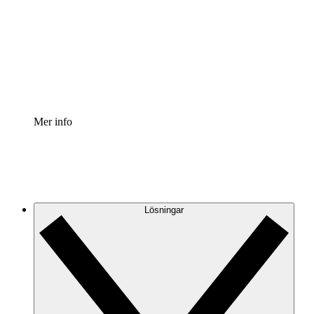
Processaccelerator
Standardisera och förbättra styrningen av
processdokumentation.
Enterprise shield
Lägg till ett förbättrat lager av förstärkt säkerhet och
detaljerad kontroll.
Mer info
Lösningar