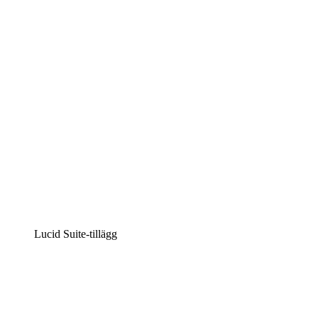
Intelligent diagramskapande
Lucidspark
Virtuell whiteboardanvändning
airfocus
Produkthantering och skapande av färdplaner
Lucid Suite-tillägg
Molnaccelerator
Förstå och planera bättre för framtida förändringar av
din molninfrastruktur.