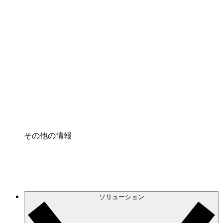
クラウドインフラに対する将来の変更をより良く
理解し、計画を立てましょう。
プロセスアクセル
プロセス文書化のガバナンスを標準化し、改善す
る。
Enterprise Shield
強化されたセキュリティと詳細な制御を追加す
る。
その他の情報
ソリューション