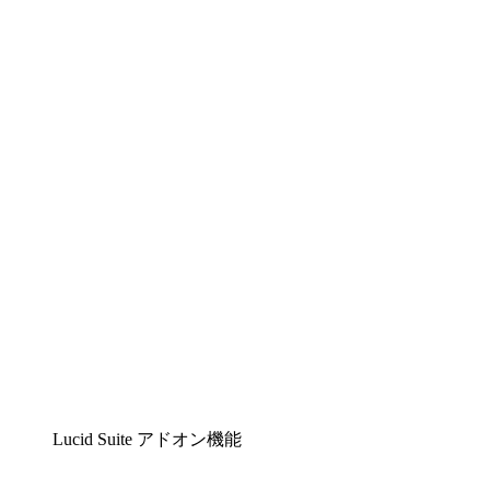
Lucidchart
複雑な内容をチームで分かりやすく理解できるイ
ンテリジェントな作図ソリューション
Lucidspark
チームが最高のアイデアを出し合い、行動につな
げられるバーチャルホワイトボード
airfocus
プロダクト管理・ロードマップツール
Lucid Suite アドオン機能
クラウドアクセル