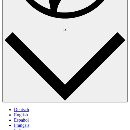
ja
Deutsch
English
Español
Français