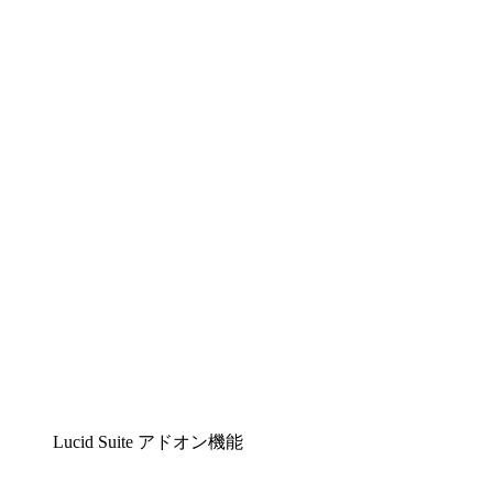
Lucidchart
複雑な内容をチームで分かりやすく理解できるイ
ンテリジェントな作図ソリューション
Lucidspark
チームが最高のアイデアを出し合い、行動につな
げられるバーチャルホワイトボード
airfocus
プロダクト管理・ロードマップツール
Lucid Suite アドオン機能
クラウドアクセル