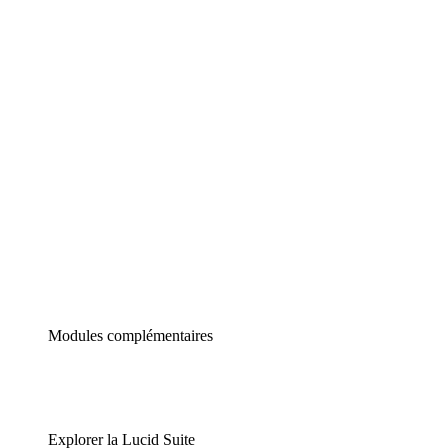
Diagrammes intelligents
Lucidspark
Tableau blanc virtuel
airfocus
Gestion de produit et roadmapping
Modules complémentaires
Explorer la Lucid Suite