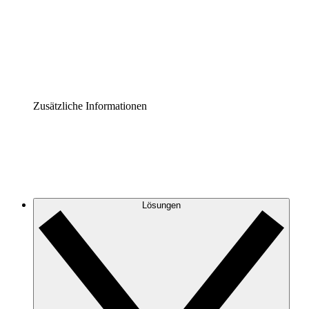
Prozess-Accelerator
Governance der Prozessdokumentation vereinheitlichen u
Enterprise Shield
Zusätzliche Sicherheitslayer und granulare Zugriffskontrol
Zusätzliche Informationen
Lösungen