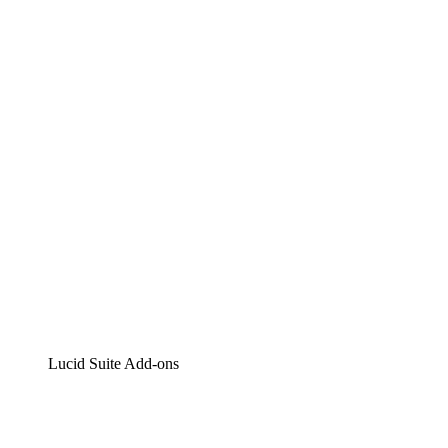
Lucidchart
Intelligente Diagrammerstellung
Lucidspark
Digitales Whiteboarding
airfocus
Produktmanagement und -roadmapping
Lucid Suite Add-ons
Cloud-Accelerator
Besseres Verständnis und Planung künftiger Cloud-Infra