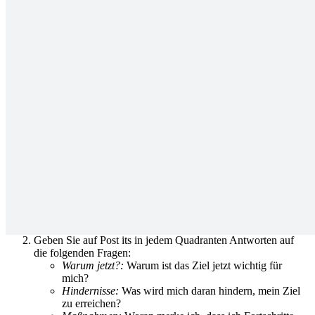
Führungskräfte und Manager können die Vorlage nutzen, um
Teammitglieder bei persönlichen Zielen und Wachstum zu
unterstützen und eine Kultur der gesunden Verbesserung für ihren
Arbeitsplatz zu schaffen.
Verwenden Sie die Catalyst Canvas
Vorlage zur Zielplanung in Lucidspark
Die Catalyst Canvas ist einfach auszufüllen und kann wiederholt für
beliebig viele Ziele verwendet werden. Um das Arbeitsblatt zur
Zielplanung zu verwenden, teilen Sie es in Ihrem Lucidspark
Whiteboard. Dann:
Definieren Sie Ihr persönliches Veränderungsziel in der Mitte.
Das kann jedes Ziel sein, an dem Sie arbeiten möchten, von
der Verbesserung von Gesundheit und Fitness bis hin zu einer
guten Balance in Ihrem Führungsstil.
Geben Sie auf Post its in jedem Quadranten Antworten auf
die folgenden Fragen:
Warum jetzt?:
Warum ist das Ziel jetzt wichtig für
mich?
Hindernisse:
Was wird mich daran hindern, mein Ziel
zu erreichen?