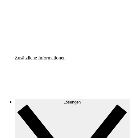
Prozess-Accelerator
Governance der Prozessdokumentation vereinheitlichen
und stärken.
Enterprise Shield
Zusätzliche Sicherheitslayer und granulare
Zugriffskontrolle.
Zusätzliche Informationen
Lösungen