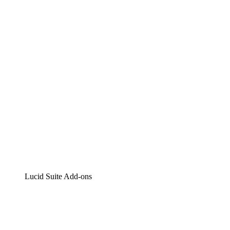
Lucidchart
Intelligente Diagrammerstellung
Lucidspark
Digitales Whiteboarding
airfocus
Produktmanagement und -roadmapping
Lucid Suite Add-ons
Cloud-Accelerator
Besseres Verständnis und Planung künftiger Cloud-
Infrastruktur-Änderungen.