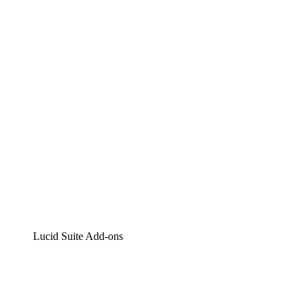
Lucidchart
Intelligente Diagrammerstellung
Lucidspark
Digitales Whiteboarding
airfocus
Produktmanagement und -roadmapping
Lucid Suite Add-ons
Cloud-Accelerator
Besseres Verständnis und Planung künftiger Cloud-
Infrastruktur-Änderungen.