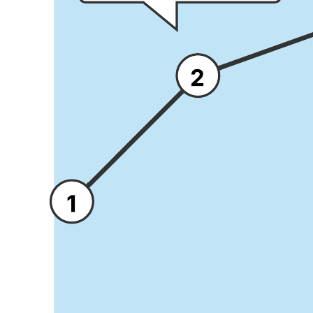
Diese Vorlage einer grundlegenden Customer Journey Map kann
Ihnen folgendermaßen helfen:
– Visualisierung der Customer Journey, die ein Kunde mit einem
Produkt oder einer Dienstleistung durchläuft.
– Abbildung verschiedener Kundenkontaktpunkte.–
Zusammenarbeit mit Kollegen.
Öffnen Sie diese Vorlage, um ein detailliertes Beispiel für eine
Customer Journey Map anzeigen zu lassen, die Sie an Ihren
Anwendungsfall anpassen können.
Verwandte Vorlagen