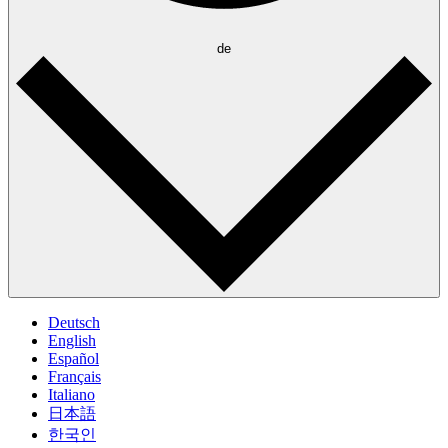
de
Deutsch
English
Español
Français
Italiano
日本語
한국인