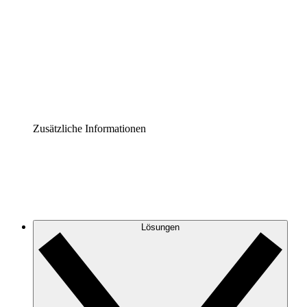
Prozess-Accelerator
Governance der Prozessdokumentation vereinheitlichen
und stärken.
Enterprise Shield
Zusätzliche Sicherheitslayer und granulare
Zugriffskontrolle.
Zusätzliche Informationen
Lösungen