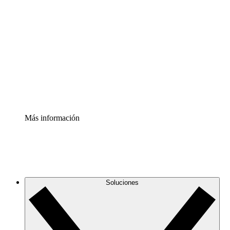
Comprende y planifica mejor los cambios futuros en tu
infraestructura de nube
Acelerador de Procesos
Estandariza y mejora el control de la documentación de
procesos
Enterprise Shield
Añade una capa de seguridad reforzada y control
detallado.
Más información
Soluciones