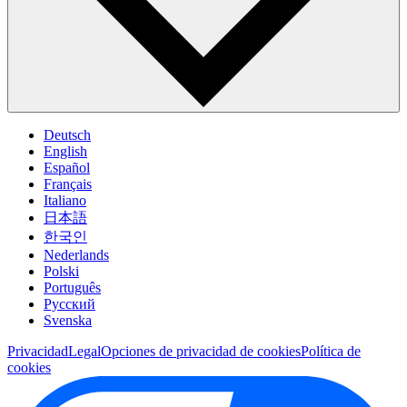
Deutsch
English
Español
Français
Italiano
日本語
한국인
Nederlands
Polski
Português
Pусский
Svenska
Privacidad
Legal
Opciones de privacidad de cookies
Política de
cookies