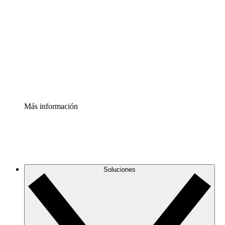
infraestructura de nube
Acelerador de Procesos
Estandariza y mejora el control de la documentación de
procesos
Enterprise Shield
Añade una capa de seguridad reforzada y control
detallado.
Más información
Soluciones