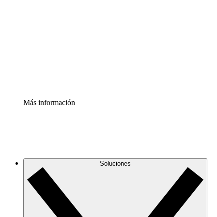
infraestructura de nube
Acelerador de Procesos
Estandariza y mejora el control de la documentación de
procesos
Enterprise Shield
Añade una capa de seguridad reforzada y control
detallado.
Más información
Soluciones