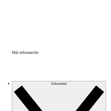
infraestructura de nube
Acelerador de Procesos
Estandariza y mejora el control de la documentación de
procesos
Enterprise Shield
Añade una capa de seguridad reforzada y control
detallado.
Más información
Soluciones