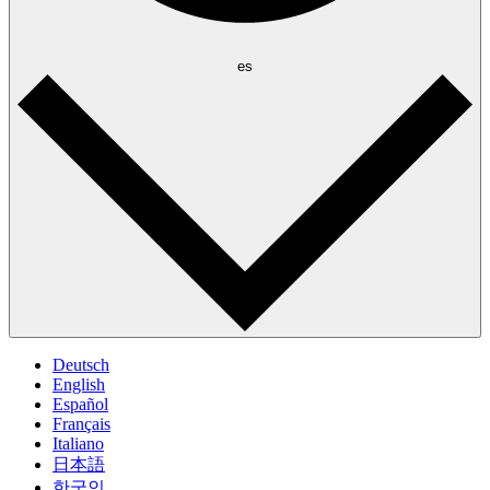
es
Deutsch
English
Español
Français
Italiano
日本語
한국인