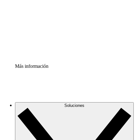
infraestructura de nube
Acelerador de Procesos
Estandariza y mejora el control de la documentación de
procesos
Enterprise Shield
Añade una capa de seguridad reforzada y control
detallado.
Más información
Soluciones