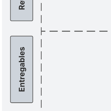
plantilla de cronograma y plan de trabajo te permite organizar cada
tarea, asignar recursos y seguir el progreso para asegurar la entrega a
tiempo. Es la herramienta ideal para transformar tus objetivos en
resultados.
Plantillas relacionadas