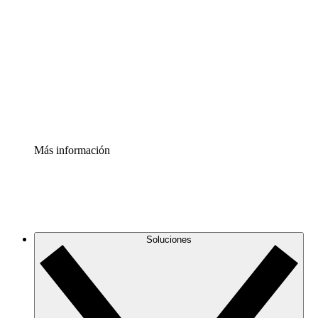
infraestructura de nube
Acelerador de Procesos
Estandariza y mejora el control de la documentación de
procesos
Enterprise Shield
Añade una capa de seguridad reforzada y control
detallado.
Más información
Soluciones