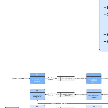
Trazar la estructura de un sistema en particular.
Mostrar las relaciones entre objetos.
Acceder a las bibliotecas de figuras UML.
Abre esta plantilla para ver un ejemplo detallado de un diagrama de
clases para un ATM que puedes personalizar según tu caso de uso.
Plantillas relacionadas