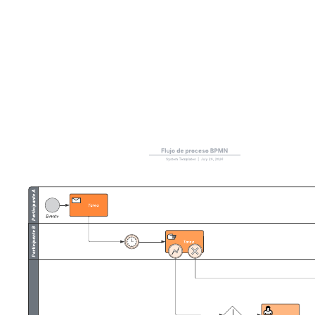
procesos de negocio (BPMN, por sus siglas en inglés) para mostrar
la comunicación y el proceso de negocio entre dos o más entidades.
En particular, esta plantilla visualiza el proceso para solicitar un
préstamo.
Plantillas relacionadas