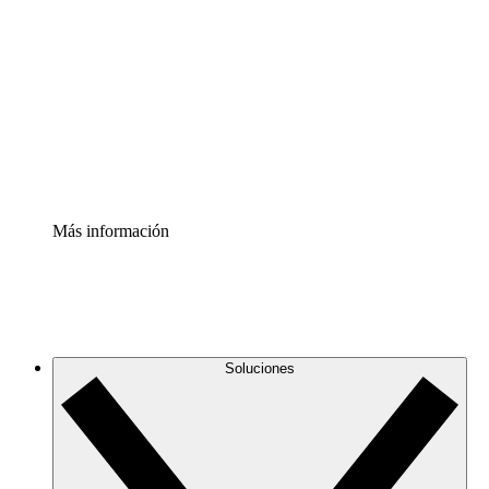
infraestructura de nube
Acelerador de Procesos
Estandariza y mejora el control de la documentación de
procesos
Enterprise Shield
Añade una capa de seguridad reforzada y control
detallado.
Más información
Soluciones