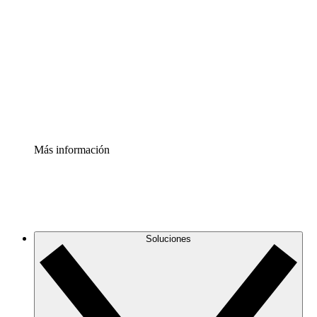
infraestructura de nube
Acelerador de Procesos
Estandariza y mejora el control de la documentación de
procesos
Enterprise Shield
Añade una capa de seguridad reforzada y control
detallado.
Más información
Soluciones