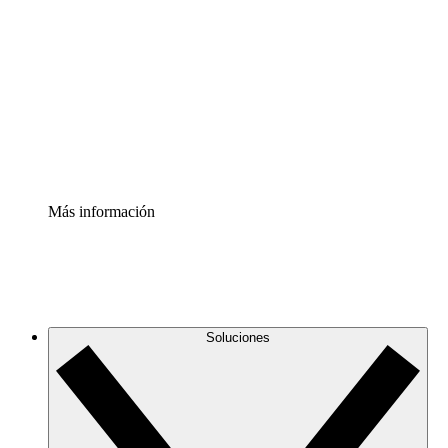
infraestructura de nube
Acelerador de Procesos
Estandariza y mejora el control de la documentación de
procesos
Enterprise Shield
Añade una capa de seguridad reforzada y control
detallado.
Más información
Soluciones