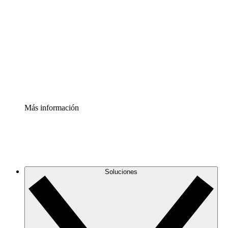
infraestructura de nube
Acelerador de Procesos
Estandariza y mejora el control de la documentación de
procesos
Enterprise Shield
Añade una capa de seguridad reforzada y control
detallado.
Más información
Soluciones