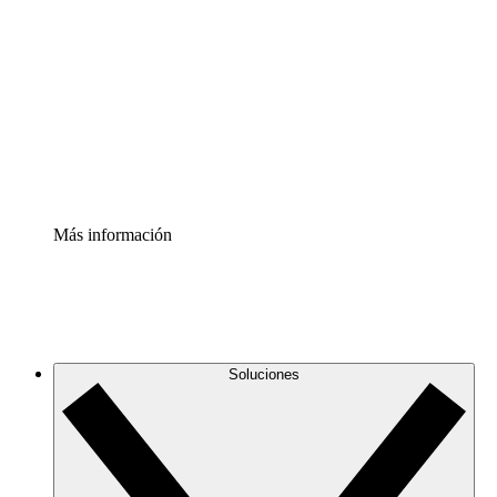
infraestructura de nube
Acelerador de Procesos
Estandariza y mejora el control de la documentación de
procesos
Enterprise Shield
Añade una capa de seguridad reforzada y control
detallado.
Más información
Soluciones