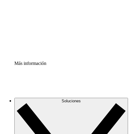
infraestructura de nube
Acelerador de Procesos
Estandariza y mejora el control de la documentación de
procesos
Enterprise Shield
Añade una capa de seguridad reforzada y control
detallado.
Más información
Soluciones