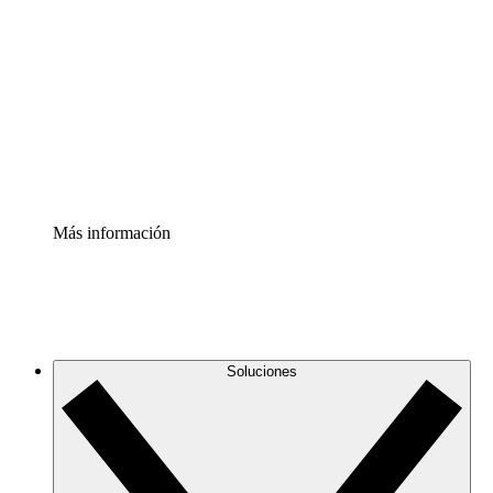
infraestructura de nube
Acelerador de Procesos
Estandariza y mejora el control de la documentación de
procesos
Enterprise Shield
Añade una capa de seguridad reforzada y control
detallado.
Más información
Soluciones