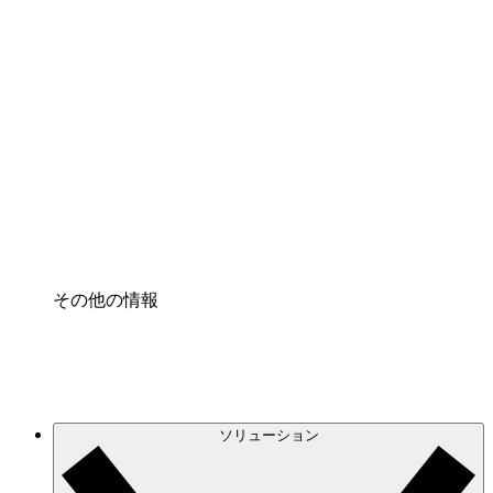
クラウドインフラに対する将来の変更をより良く
理解し、計画を立てましょう。
プロセスアクセル
プロセス文書化のガバナンスを標準化し、改善す
る。
Enterprise Shield
強化されたセキュリティと詳細な制御を追加す
る。
その他の情報
ソリューション