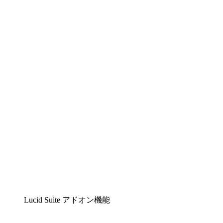
Lucidchart
複雑な内容をチームで分かりやすく理解できるイ
ンテリジェントな作図ソリューション
Lucidspark
チームが最高のアイデアを出し合い、行動につな
げられるバーチャルホワイトボード
airfocus
プロダクト管理・ロードマップツール
Lucid Suite アドオン機能
クラウドアクセル