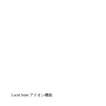
Lucidchart
複雑な内容をチームで分かりやすく理解できるイ
ンテリジェントな作図ソリューション
Lucidspark
チームが最高のアイデアを出し合い、行動につな
げられるバーチャルホワイトボード
airfocus
プロダクト管理・ロードマップツール
Lucid Suite アドオン機能
クラウドアクセル