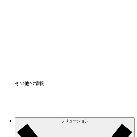
クラウドインフラに対する将来の変更をより良く
理解し、計画を立てましょう。
プロセスアクセル
プロセス文書化のガバナンスを標準化し、改善す
る。
Enterprise Shield
強化されたセキュリティと詳細な制御を追加す
る。
その他の情報
ソリューション