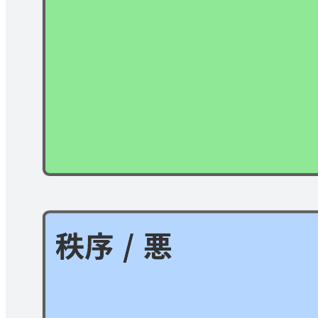
このアライメントチャートを製品リリースに対する消費者の
反応を構想するために使用するか、面白いオフィスのミーム
を分類し、共有するためのスペースとして使用します。
関連テンプレート