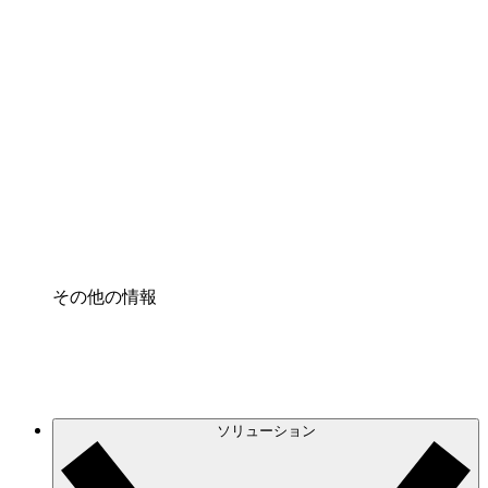
クラウドインフラに対する将来の変更をより良く
理解し、計画を立てましょう。
プロセスアクセル
プロセス文書化のガバナンスを標準化し、改善す
る。
Enterprise Shield
強化されたセキュリティと詳細な制御を追加す
る。
その他の情報
ソリューション