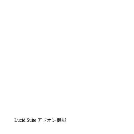
Lucidchart
複雑な内容をチームで分かりやすく理解できるイ
ンテリジェントな作図ソリューション
Lucidspark
チームが最高のアイデアを出し合い、行動につな
げられるバーチャルホワイトボード
airfocus
プロダクト管理・ロードマップツール
Lucid Suite アドオン機能
クラウドアクセル