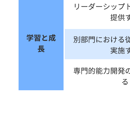
このバランススコアカードテンプレートは以下のような用途
に役立ちます。
大規模で戦略的な組織の目標を設定する。
目標を30日、60日、90日単位で小規模かつ測定可能な
取り組みに分割する。
同僚と共同で目標の達成状況を確かめる。
このテンプレートを開き、ユースケースに合わせてカスタマ
イズ可能なバランススコアカードの例を詳しく確認してみま
しょう。
関連テンプレート