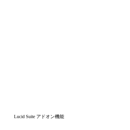
Lucidchart
複雑な内容をチームで分かりやすく理解できるイ
ンテリジェントな作図ソリューション
Lucidspark
チームが最高のアイデアを出し合い、行動につな
げられるバーチャルホワイトボード
airfocus
プロダクト管理・ロードマップツール
Lucid Suite アドオン機能
クラウドアクセル