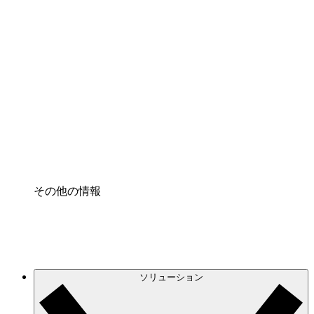
クラウドインフラに対する将来の変更をより良く
理解し、計画を立てましょう。
プロセスアクセル
プロセス文書化のガバナンスを標準化し、改善す
る。
Enterprise Shield
強化されたセキュリティと詳細な制御を追加す
る。
その他の情報
ソリューション