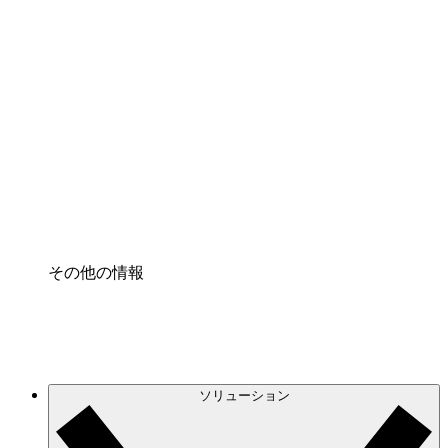
クラウドインフラに対する将来の変更をより良く
理解し、計画を立てましょう。
プロセスアクセル
プロセス文書化のガバナンスを標準化し、改善す
る。
Enterprise Shield
強化されたセキュリティと詳細な制御を追加す
る。
その他の情報
ソリューション