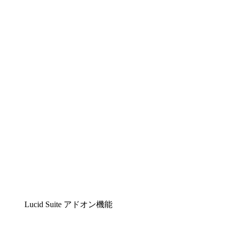
Lucidchart
複雑な内容をチームで分かりやすく理解できるイ
ンテリジェントな作図ソリューション
Lucidspark
チームが最高のアイデアを出し合い、行動につな
げられるバーチャルホワイトボード
airfocus
プロダクト管理・ロードマップツール
Lucid Suite アドオン機能
クラウドアクセル