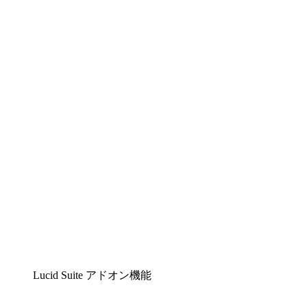
Lucidchart
複雑な内容をチームで分かりやすく理解できるイ
ンテリジェントな作図ソリューション
Lucidspark
チームが最高のアイデアを出し合い、行動につな
げられるバーチャルホワイトボード
airfocus
プロダクト管理・ロードマップツール
Lucid Suite アドオン機能
クラウドアクセル