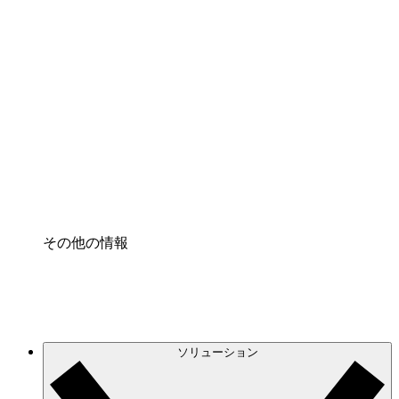
クラウドインフラに対する将来の変更をより良く
理解し、計画を立てましょう。
プロセスアクセル
プロセス文書化のガバナンスを標準化し、改善す
る。
Enterprise Shield
強化されたセキュリティと詳細な制御を追加す
る。
その他の情報
ソリューション