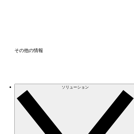
プロセスアクセル
プロセス文書化のガバナンスを標準化し、改善す
Enterprise Shield
強化されたセキュリティと詳細な制御を追加する
その他の情報
ソリューション