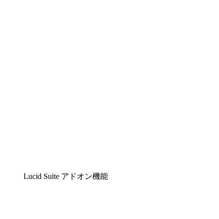
Lucidchart
複雑な内容をチームで分かりやすく理解できるイ
Lucidspark
チームが最高のアイデアを出し合い、行動につな
airfocus
プロダクト管理・ロードマップツール
Lucid Suite アドオン機能
クラウドアクセル
クラウドインフラに対する将来の変更をより良く