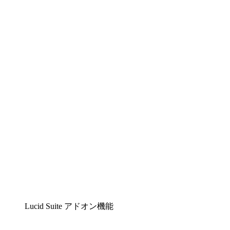
Lucidchart
複雑な内容をチームで分かりやすく理解できるイ
ンテリジェントな作図ソリューション
Lucidspark
チームが最高のアイデアを出し合い、行動につな
げられるバーチャルホワイトボード
airfocus
プロダクト管理・ロードマップツール
Lucid Suite アドオン機能
クラウドアクセル