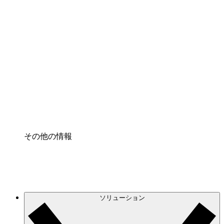
クラウドインフラに対する将来の変更をより良く
理解し、計画を立てましょう。
プロセスアクセル
プロセス文書化のガバナンスを標準化し、改善す
る。
Enterprise Shield
強化されたセキュリティと詳細な制御を追加す
る。
その他の情報
ソリューション