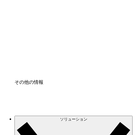
クラウドインフラに対する将来の変更をより良く
理解し、計画を立てましょう。
プロセスアクセル
プロセス文書化のガバナンスを標準化し、改善す
る。
Enterprise Shield
強化されたセキュリティと詳細な制御を追加す
る。
その他の情報
ソリューション