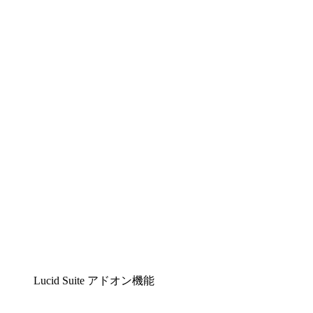
Lucidchart
複雑な内容をチームで分かりやすく理解できるイ
ンテリジェントな作図ソリューション
Lucidspark
チームが最高のアイデアを出し合い、行動につな
げられるバーチャルホワイトボード
airfocus
プロダクト管理・ロードマップツール
Lucid Suite アドオン機能
クラウドアクセル