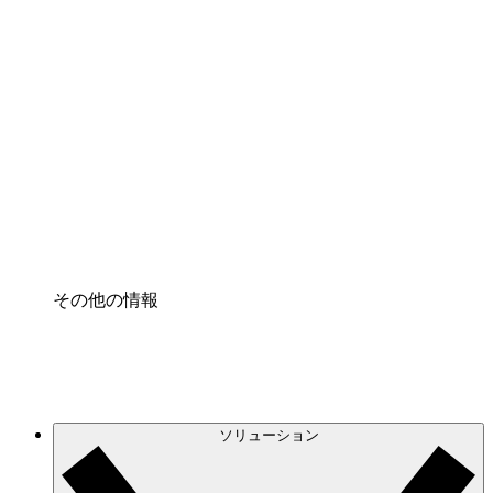
クラウドインフラに対する将来の変更をより良く
理解し、計画を立てましょう。
プロセスアクセル
プロセス文書化のガバナンスを標準化し、改善す
る。
Enterprise Shield
強化されたセキュリティと詳細な制御を追加す
る。
その他の情報
ソリューション