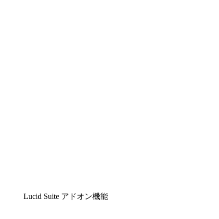
Lucidchart
複雑な内容をチームで分かりやすく理解できるイ
ンテリジェントな作図ソリューション
Lucidspark
チームが最高のアイデアを出し合い、行動につな
げられるバーチャルホワイトボード
airfocus
プロダクト管理・ロードマップツール
Lucid Suite アドオン機能
クラウドアクセル