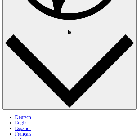
ja
Deutsch
English
Español
Français