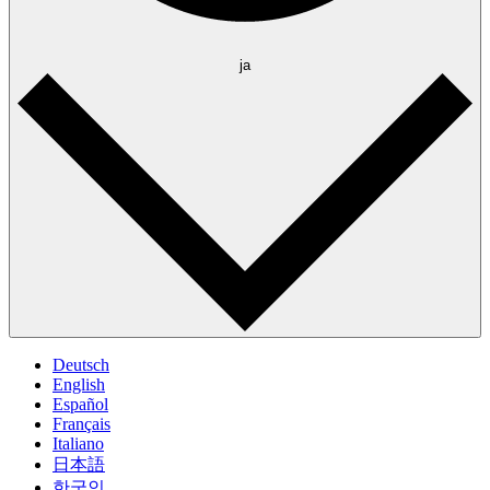
ja
Deutsch
English
Español
Français
Italiano
日本語
한국인