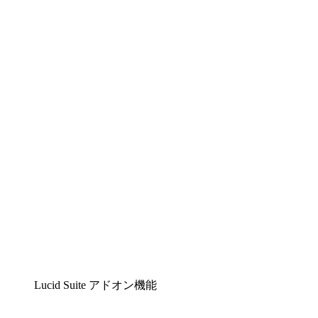
Lucidchart
複雑な内容をチームで分かりやすく理解できるイ
ンテリジェントな作図ソリューション
Lucidspark
チームが最高のアイデアを出し合い、行動につな
げられるバーチャルホワイトボード
airfocus
プロダクト管理・ロードマップツール
Lucid Suite アドオン機能
クラウドアクセル