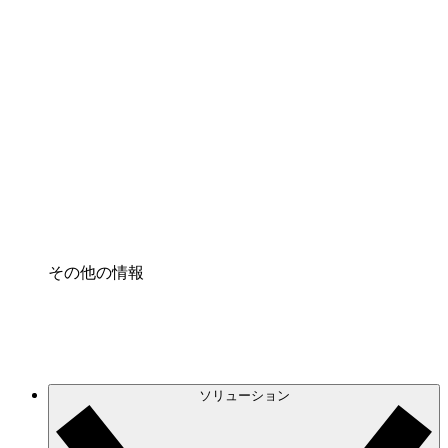
クラウドインフラに対する将来の変更をより良く
理解し、計画を立てましょう。
プロセスアクセル
プロセス文書化のガバナンスを標準化し、改善す
る。
Enterprise Shield
強化されたセキュリティと詳細な制御を追加す
る。
その他の情報
ソリューション