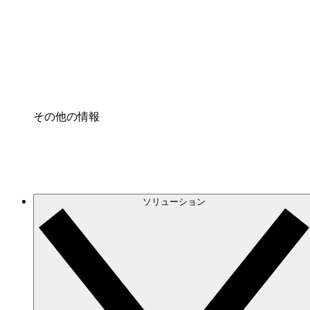
プロセスアクセル
プロセス文書化のガバナンスを標準化し、改善す
Enterprise Shield
強化されたセキュリティと詳細な制御を追加する
その他の情報
ソリューション