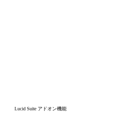
Lucidchart
複雑な内容をチームで分かりやすく理解できるイ
Lucidspark
チームが最高のアイデアを出し合い、行動につな
airfocus
プロダクト管理・ロードマップツール
Lucid Suite アドオン機能
クラウドアクセル
クラウドインフラに対する将来の変更をより良く