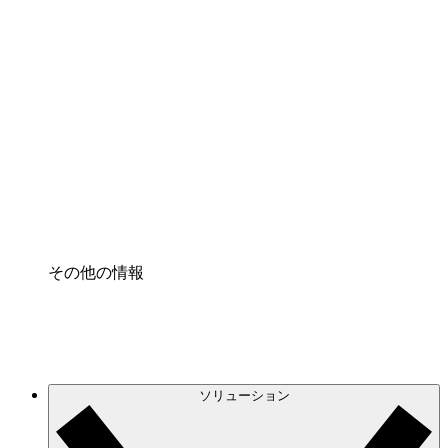
クラウドインフラに対する将来の変更をより良く
理解し、計画を立てましょう。
プロセスアクセル
プロセス文書化のガバナンスを標準化し、改善す
る。
Enterprise Shield
強化されたセキュリティと詳細な制御を追加す
る。
その他の情報
ソリューション