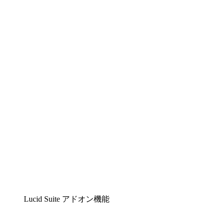
Lucidchart
複雑な内容をチームで分かりやすく理解できるイ
ンテリジェントな作図ソリューション
Lucidspark
チームが最高のアイデアを出し合い、行動につな
げられるバーチャルホワイトボード
airfocus
プロダクト管理・ロードマップツール
Lucid Suite アドオン機能
クラウドアクセル