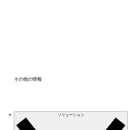
クラウドインフラに対する将来の変更をより良く
理解し、計画を立てましょう。
プロセスアクセル
プロセス文書化のガバナンスを標準化し、改善す
る。
Enterprise Shield
強化されたセキュリティと詳細な制御を追加す
る。
その他の情報
ソリューション