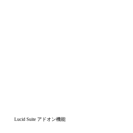
Lucidchart
複雑な内容をチームで分かりやすく理解できるイ
ンテリジェントな作図ソリューション
Lucidspark
チームが最高のアイデアを出し合い、行動につな
げられるバーチャルホワイトボード
airfocus
プロダクト管理・ロードマップツール
Lucid Suite アドオン機能
クラウドアクセル