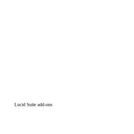
Lucidchart
Intelligente diagrammen
Lucidspark
Online whiteboard
airfocus
Product management en roadmapping
Lucid Suite add-ons
Cloud versneller
Begrijp en plan toekomstige veranderingen aan je cloud
infrastructuur beter