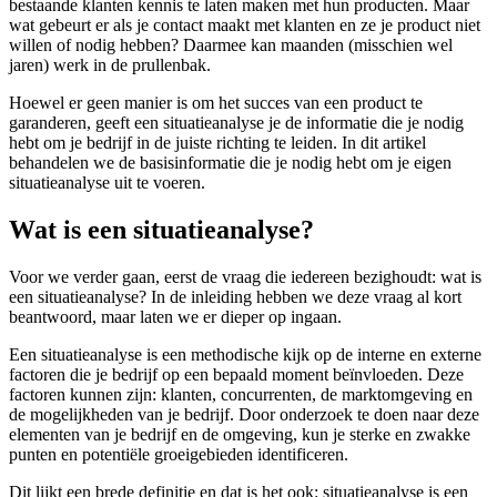
bestaande klanten kennis te laten maken met hun producten. Maar
wat gebeurt er als je contact maakt met klanten en ze je product niet
willen of nodig hebben? Daarmee kan maanden (misschien wel
jaren) werk in de prullenbak.
Hoewel er geen manier is om het succes van een product te
garanderen, geeft een situatieanalyse je de informatie die je nodig
hebt om je bedrijf in de juiste richting te leiden. In dit artikel
behandelen we de basisinformatie die je nodig hebt om je eigen
situatieanalyse uit te voeren.
Wat is een situatieanalyse?
Voor we verder gaan, eerst de vraag die iedereen bezighoudt: wat is
een situatieanalyse? In de inleiding hebben we deze vraag al kort
beantwoord, maar laten we er dieper op ingaan.
Een situatieanalyse is een methodische kijk op de interne en externe
factoren die je bedrijf op een bepaald moment beïnvloeden. Deze
factoren kunnen zijn: klanten, concurrenten, de marktomgeving en
de mogelijkheden van je bedrijf. Door onderzoek te doen naar deze
elementen van je bedrijf en de omgeving, kun je sterke en zwakke
punten en potentiële groeigebieden identificeren.
Dit lijkt een brede definitie en dat is het ook: situatieanalyse is een