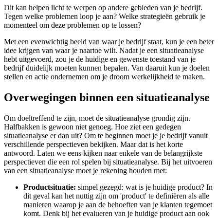
Dit kan helpen licht te werpen op andere gebieden van je bedrijf.
Tegen welke problemen loop je aan? Welke strategieën gebruik je
momenteel om deze problemen op te lossen?
Met een evenwichtig beeld van waar je bedrijf staat, kun je een beter
idee krijgen van waar je naartoe wilt. Nadat je een situatieanalyse
hebt uitgevoerd, zou je de huidige en gewenste toestand van je
bedrijf duidelijk moeten kunnen bepalen. Van daaruit kun je doelen
stellen en actie ondernemen om je droom werkelijkheid te maken.
Overwegingen binnen een situatieanalyse
Om doeltreffend te zijn, moet de situatieanalyse grondig zijn.
Halfbakken is gewoon niet genoeg. Hoe ziet een gedegen
situatieanalyse er dan uit? Om te beginnen moet je je bedrijf vanuit
verschillende perspectieven bekijken. Maar dat is het korte
antwoord. Laten we eens kijken naar enkele van de belangrijkste
perspectieven die een rol spelen bij situatieanalyse. Bij het uitvoeren
van een situatieanalyse moet je rekening houden met:
Productsituatie:
simpel gezegd: wat is je huidige product? In
dit geval kan het nuttig zijn om 'product' te definiëren als alle
manieren waarop je aan de behoeften van je klanten tegemoet
komt. Denk bij het evalueren van je huidige product aan ook