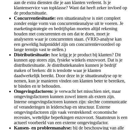
aan de extra diensten die je aan klanten verleent. Is je
klantenservice van topklasse? Want dat heeft zeker invloed op
de productsituatie.
Concurrentiesituatie:
een situatieanalyse is niet compleet
zonder enige vorm van concurrentieanalyse uit te voeren. Je
marketingstrategie en bedrijfsplan moeten altijd rekening
houden met concurrenten en om dat te doen, moet je
analyseren waar je concurrenten staan. (VRIO-analyse kan
een geweldig hulpmiddel zijn om concurrentievoordeel op
lange termijn vast te stellen.)
Distributiesituatie:
hoe krijg je je product bij klanten? Dit
kunnen app stores zijn, fysieke winkels enzovoort. Dat is je
distributiesituatie. Je distributiekanalen kunnen je bedrijf
maken of breken: dit is tenslotte waar je klanten
daadwerkelijk bereikt. Door deze in je situatieanalyse op te
nemen, kun je manieren vinden om klanten beter te bereiken,
te binden en te behouden.
Omgevingsfactoren:
je verwacht het misschien niet, maar
omgevingsfactoren kunnen zowel intern als extern zijn.
Interne omgevingsfactoren kunnen zijn: slechte communicatie
of veranderingen in leiderschap en structuur. Externe
omgevingsfactoren zijn vaak verstrekkend: economische
recessies, wettelijke beperkingen enzovoort. Staatssteun is een
actueel voorbeeld van een externe omgevingsfactor.
Kansen- en probleemanalyse:
bij de beschouwing van alle