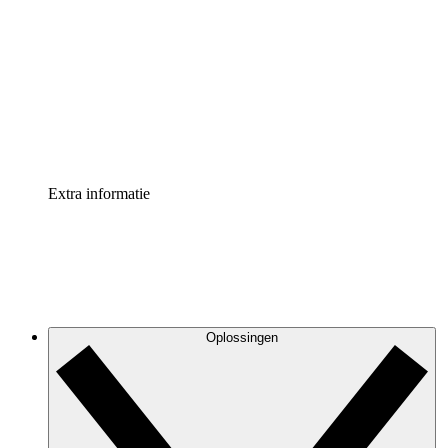
Processversneller
Standaardiseer en verbeter de beheer van
procesdocumentatie
Enterprise shield
Voeg een extra laag versterkte beveiliging en controle
toe
Extra informatie
Oplossingen