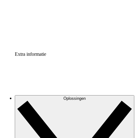
Processversneller
Standaardiseer en verbeter de beheer van
procesdocumentatie
Enterprise shield
Voeg een extra laag versterkte beveiliging en controle
toe
Extra informatie
Oplossingen