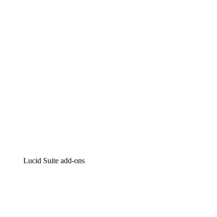
Intelligente diagrammen
Lucidspark
Online whiteboard
airfocus
Product management en roadmapping
Lucid Suite add-ons
Cloud versneller
Begrijp en plan toekomstige veranderingen aan je cloud
infrastructuur beter