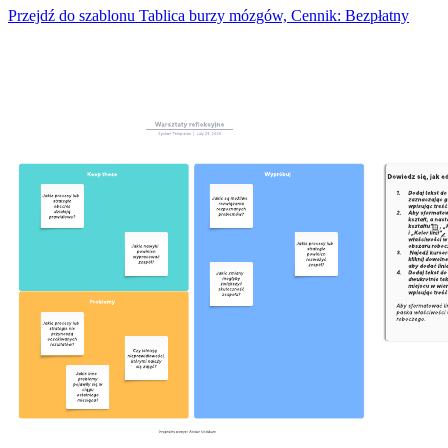
Przejdź do szablonu Tablica burzy mózgów, Cennik: Bezpłatny