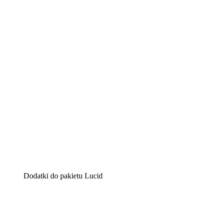
Lucidchart
Inteligentne rozwiązanie do tworzenia diagramów pomag
Lucidspark
Wirtualna tablica, na której zespoły mogą przedstawiać s
airfocus
Platforma do zarządzania produktem i tworzenia map dro
Dodatki do pakietu Lucid
Akcelerator chmury
Lepiej zrozum i zaplanuj przyszłe zmiany w infrastruktu