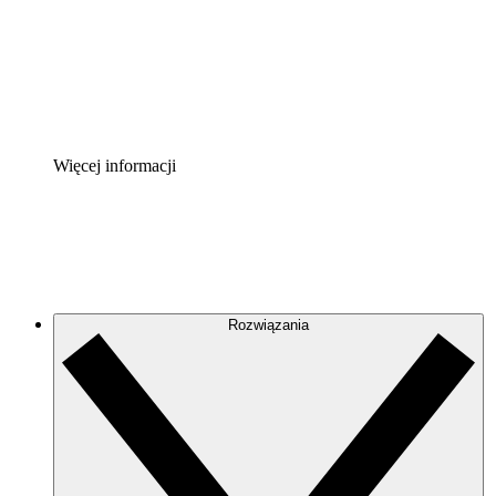
Akcelerator Procesu
Standaryzuj i usprawnij ład organizacyjny w zakresie do
Enterprise Shield
Zapewnij dodatkową warstwę wzmocnionych zabezpiecze
Więcej informacji
Rozwiązania