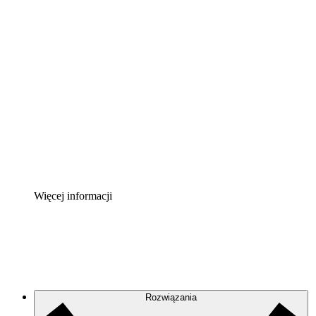
Akcelerator chmury
Lepiej zrozum i zaplanuj przyszłe zmiany w
infrastrukturze chmurowej.
Akcelerator Procesu
Standaryzuj i usprawnij ład organizacyjny w zakresie
dokumentacji procesów.
Enterprise Shield
Zapewnij dodatkową warstwę wzmocnionych
zabezpieczeń i szczegółową kontrolę.
Więcej informacji
Rozwiązania