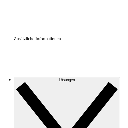
Governance der Prozessdokumentation vereinheitlichen u
Enterprise Shield
Zusätzliche Sicherheitslayer und granulare Zugriffskontrol
Zusätzliche Informationen
Lösungen