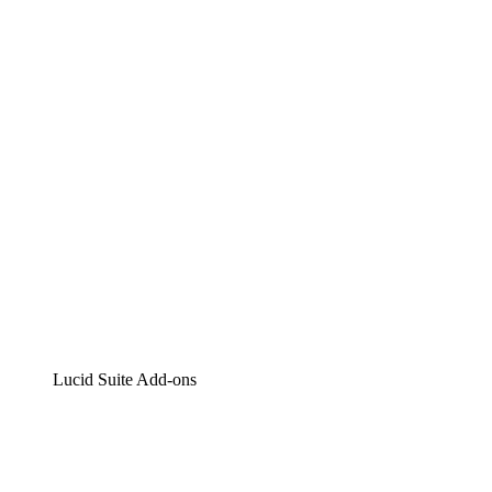
Lucidchart
Intelligente Diagrammerstellung
Lucidspark
Digitales Whiteboarding
airfocus
Produktmanagement und -roadmapping
Lucid Suite Add-ons
Cloud-Accelerator
Besseres Verständnis und Planung künftiger Cloud-Infra
Prozess-Accelerator