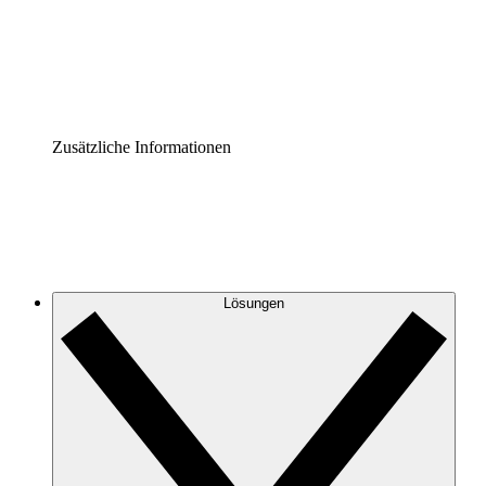
Governance der Prozessdokumentation vereinheitlichen u
Enterprise Shield
Zusätzliche Sicherheitslayer und granulare Zugriffskontrol
Zusätzliche Informationen
Lösungen