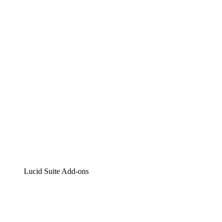
Lucidchart
Intelligente Diagrammerstellung
Lucidspark
Digitales Whiteboarding
airfocus
Produktmanagement und -roadmapping
Lucid Suite Add-ons
Cloud-Accelerator
Besseres Verständnis und Planung künftiger Cloud-Infra
Prozess-Accelerator